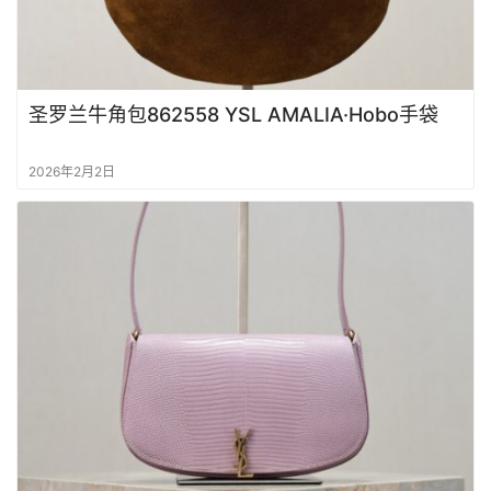
实
拍
包
圣罗兰牛角包862558 YSL AMALIA·Hobo手袋
包
知
识
2026年2月2日
明
星
同
款