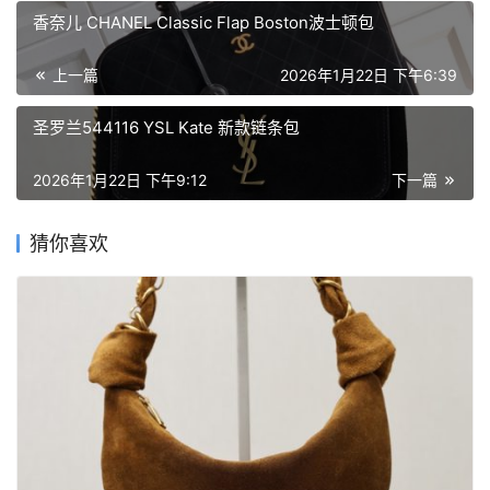
香奈儿 CHANEL Classic Flap Boston波士顿包
上一篇
2026年1月22日 下午6:39
圣罗兰544116 YSL Kate 新款链条包
2026年1月22日 下午9:12
下一篇
首
页
猜你喜欢
品
牌
包
包
包
包