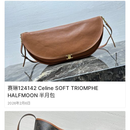
包
包
知
识
明
星
同
款
赛琳124142 Celine SOFT TRIOMPHE
HALFMOON 半月包
2026年2月6日