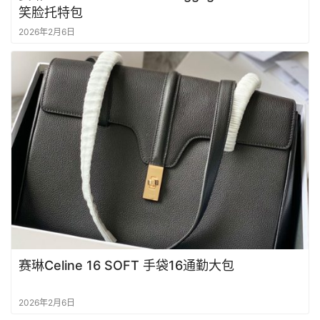
笑脸托特包
2026年2月6日
首
页
品
牌
包
包
包
包
赛琳Celine 16 SOFT 手袋16通勤大包
实
拍
2026年2月6日