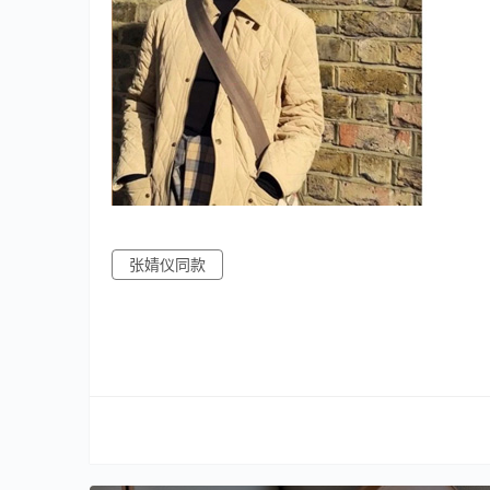
张婧仪同款