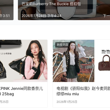
巴宝莉Burberry The Buckle 搭扣包
午3:51
2026年1月24日 下午4:24
下
明星同款
KPINK Jennie同款香奈儿
电视剧《骄阳似我》赵今麦同
l 25bag
缪缪miu miu
1月25日
2026年1月25日