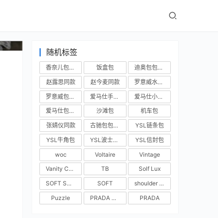
随机标签
香奈儿包包实拍
饭盒包
迪奥包包实拍
赵露思同款
赵今麦同款
罗意威水桶包
罗意威包包实拍
爱马仕手提包
爱马仕小房子
爱马仕包包实拍
沙滩包
机车包
张婧仪同款
古驰包包实拍
YSL链条包
YSL牛角包
YSL波士顿包
YSL信封包
woc
Voltaire
Vintage
Vanity Case
TB
Solf Lux
SOFT SHOPPER
SOFT
shoulder bag
Puzzle
PRADA BUCKLE
PRADA