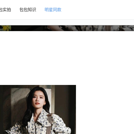
包实拍
包包知识
明星同款
ry信使包