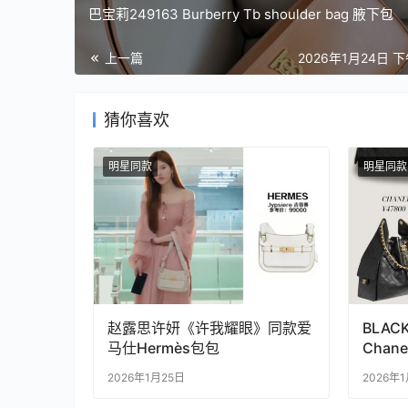
巴宝莉249163 Burberry Tb shoulder bag 腋下包
上一篇
2026年1月24日 下
猜你喜欢
明星同款
明星同款
赵露思许妍《许我耀眼》同款爱
BLAC
马仕Hermès包包
Chane
2026年1月25日
2026年