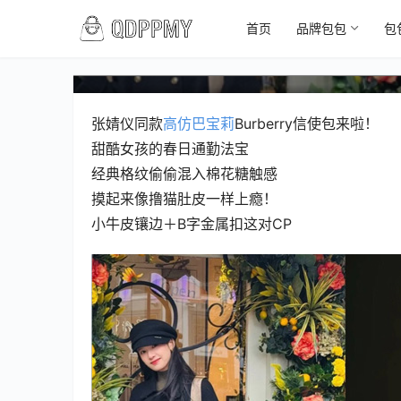
首页
品牌包包
包
张婧仪同款巴宝莉Burber
张婧仪同款
高仿巴宝莉
Burberry信使包来啦！
甜酷女孩的春日通勤法宝
经典格纹偷偷混入棉花糖触感
摸起来像撸猫肚皮一样上瘾！
小牛皮镶边＋B字金属扣这对CP