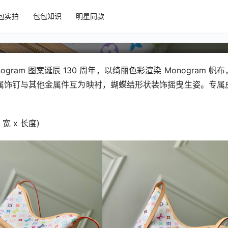
包实拍
包包知识
明星同款
链 Lineup 手袋
onogram 图案诞辰 130 周年，以绮丽色彩渲染 Monogram 帆
属饰钉与其他金属件互为映衬，蝴蝶结形状装饰摇曳生姿。专属
 宽 x 长度)