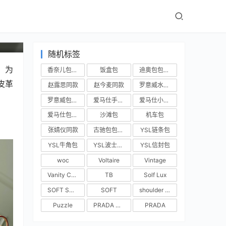
随机标签
布，为
香奈儿包包实拍
饭盒包
迪奥包包实拍
皮革
赵露思同款
赵今麦同款
罗意威水桶包
罗意威包包实拍
爱马仕手提包
爱马仕小房子
爱马仕包包实拍
沙滩包
机车包
张婧仪同款
古驰包包实拍
YSL链条包
YSL牛角包
YSL波士顿包
YSL信封包
woc
Voltaire
Vintage
Vanity Case
TB
Solf Lux
SOFT SHOPPER
SOFT
shoulder bag
Puzzle
PRADA BUCKLE
PRADA