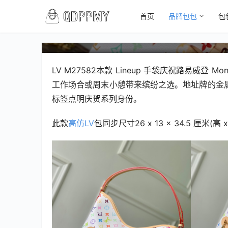
首页
品牌包包
包
路易威登M27582 LV大嘴拉
LV M27582本款 Lineup 手袋庆祝路易威登 M
工作场合或周末小憩带来缤纷之选。地址牌的金
标签点明庆贺系列身份。
此款
高仿LV
包同步尺寸26 x 13 x 34.5 厘米(高 x