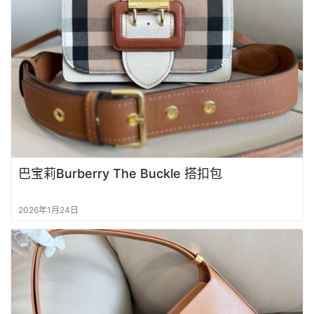
知
识
明
星
同
款
巴宝莉Burberry The Buckle 搭扣包
2026年1月24日