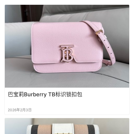
首
页
品
牌
包
包
包
包
巴宝莉Burberry TB标识锁扣包
实
拍
2026年2月3日
包
包