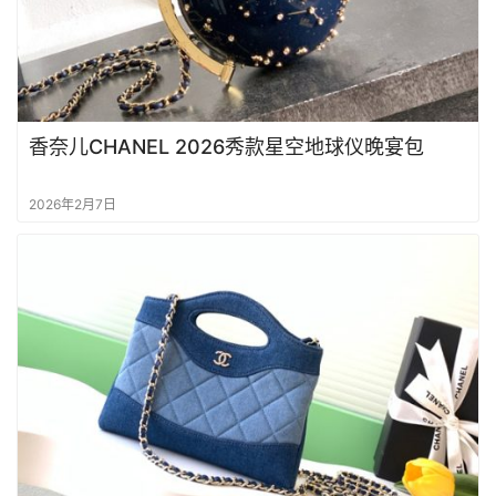
实
拍
包
包
香奈儿CHANEL 2026秀款星空地球仪晚宴包
知
识
2026年2月7日
明
星
同
款