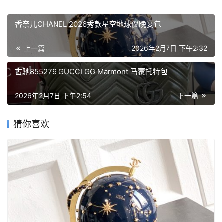
香奈儿CHANEL 2026秀款星空地球仪晚宴包
上一篇
2026年2月7日 下午2:32
古驰855279 GUCCI GG Marmont 马蒙托特包
2026年2月7日 下午2:54
下一篇
首
页
猜你喜欢
品
牌
包
包
包
包