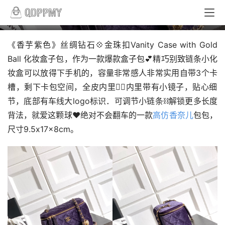
化妆盒子包
《香芋紫色》丝绸钻石💠金珠扣Vanity Case with Gold 
Ball 化妆盒子包，作为一款爆款盒子包💕精巧别致链条小化
妆盒可以放得下手机的，容量非常感人非常实用自带3个卡
槽，剩下卡包空间，全皮内里👍🏻内里带有小镜子，贴心细
节，底部有车线大logo标识．可调节小链条⛓️解锁更多长度
背法，就爱这颗球❤️绝对不会翻车的一款
高仿香奈儿
包包，
尺寸9.5x17x8cm。