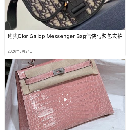
迪奥Dior Gallop Messenger Bag信使马鞍包实拍
首
2026年3月27日
页
品
牌
包
包
包
包
实