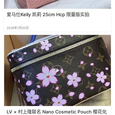
拍
爱马仕Kelly 凯莉 25cm Hcp 限量版实拍
包
包
知
2026年1月20日
识
明
星
同
款
LV × 村上隆联名 Nano Cosmetic Pouch 樱花化