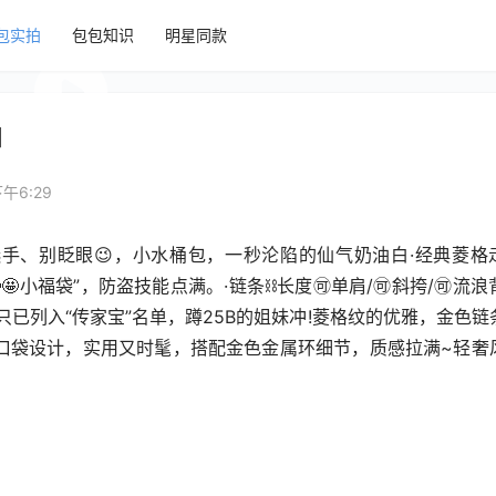
包实拍
包包知识
明星同款
拍
午6:29
B重量级选手、别眨眼😉，小水桶包，一秒沦陷的仙气奶油白·经典菱格
🤩小福袋”，防盗技能点满。·链条⛓️长度🉑️单肩/🉑️斜挎/🉑️流
已列入“传家宝”名单，蹲25B的姐妹冲!菱格纹的优雅，金色链
口袋设计，实用又时髦，搭配金色金属环细节，质感拉满~轻奢