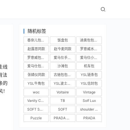
随机标签
香奈儿包包实拍
饭盒包
迪奥包包实拍
赵露思同款
赵今麦同款
罗意威水桶包
罗意威包包实拍
爱马仕手提包
爱马仕小房子
走线
爱马仕包包实拍
沙滩包
机车包
浪背法
张婧仪同款
古驰包包实拍
YSL链条包
条的
YSL牛角包
YSL波士顿包
YSL信封包
风！
woc
Voltaire
Vintage
Vanity Case
TB
Solf Lux
SOFT SHOPPER
SOFT
shoulder bag
Puzzle
PRADA BUCKLE
PRADA