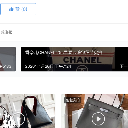
赞
(0)
成海报
香奈儿CHANEL 25c早春沙滩包细节实拍
午5:33
2026年1月20日 下午7:24
下
包包实拍