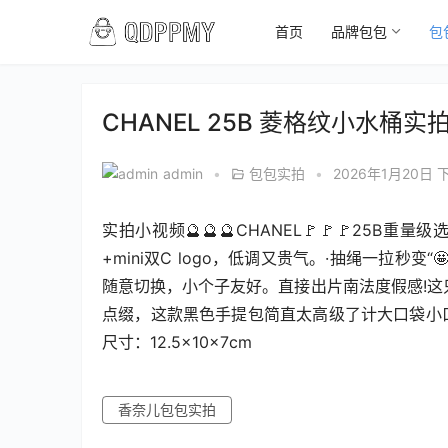
首页
品牌包包
包
00:00 / 00:21
CHANEL 25B 菱格纹小水桶实
admin
•
包包实拍
•
2026年1月20日 下
实拍小视频🔮🔮🔮CHANEL🚩🚩🚩25
+mini双C logo，低调又贵气。·抽绳一拉秒变“🤩
随意切换，小个子友好。直接出片南法度假感!这只
点缀，这款黑色手提包简直太高级了计大口袋小
尺寸：12.5×10×7cm
香奈儿包包实拍