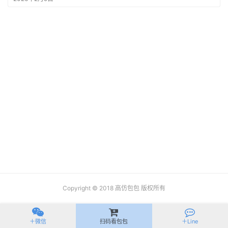
拍
包
包
知
识
明
星
同
款
Copyright © 2018
高仿包包
版权所有
＋微信
扫码看包包
＋Line