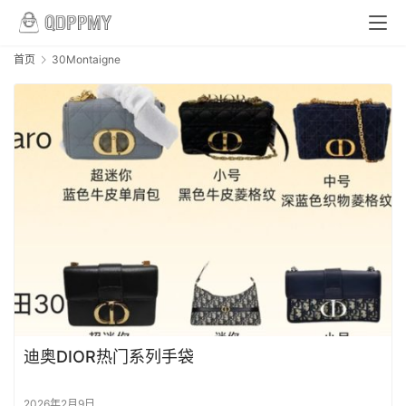
首页
30Montaigne
首
页
品
牌
包
包
包
迪奥DIOR热门系列手袋
包
实
2026年2月9日