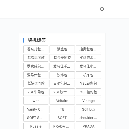
随机标签
香奈儿包包实拍
饭盒包
迪奥包包实拍
赵露思同款
赵今麦同款
罗意威水桶包
罗意威包包实拍
爱马仕手提包
爱马仕小房子
爱马仕包包实拍
沙滩包
机车包
张婧仪同款
古驰包包实拍
YSL链条包
YSL牛角包
YSL波士顿包
YSL信封包
woc
Voltaire
Vintage
Vanity Case
TB
Solf Lux
SOFT SHOPPER
SOFT
shoulder bag
Puzzle
PRADA BUCKLE
PRADA