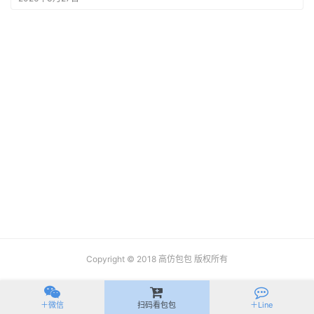
拍
包
包
知
识
明
星
同
款
Copyright © 2018
高仿包包
版权所有
＋微信
扫码看包包
＋Line